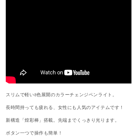
イ
イ
ト）
ト）
キ
キ
ラ
ラ
キ
キ
ラ
ラ
タ
タ
イ
イ
プ
プ
の
の
数
数
量
量
を
を
スリムで軽い8色展開のカラーチェンジペンライト。
減
増
長時間持っても疲れる、女性にも人気のアイテムです！
ら
や
す
す
新構造「煌彩棒」搭載。先端までくっきり光ります。
ボタン一つで操作も簡単！