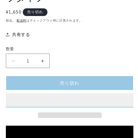
通
¥1,650
売り切れ
常
税込。
配送料
はチェックアウト時に計算されます。
価
格
共有する
数量
数
量
LUMIACE
LUMIACE
STAR
STAR
LIGHT（ル
LIGHT（ル
売り切れ
ミ
ミ
エ
エ
ー
ー
ス
ス
ス
ス
タ
タ
ー
ー
ラ
ラ