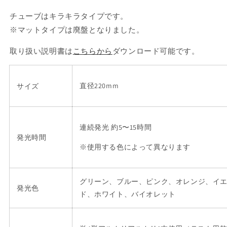
チューブはキラキラタイプです。
※マットタイプは廃盤となりました。
取り扱い説明書は
こちらから
ダウンロード
可能
です
。
直径220mm
サイズ
連続発光 約5〜15時間
発光時間
※使用する色によって異なります
グリーン、ブルー、ピンク、オレンジ、イ
発光色
ド、ホワイト、バイオレット