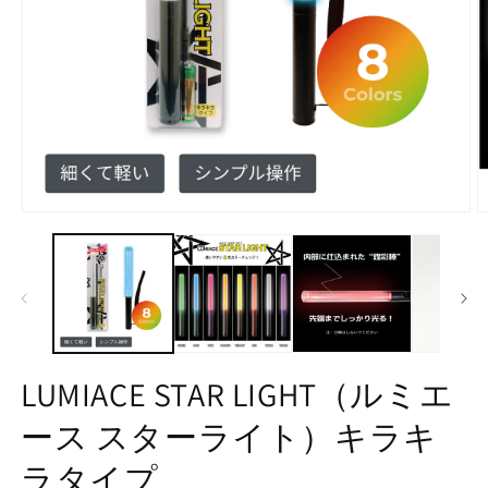
モ
ー
ダ
ル
で
メ
デ
ィ
ア
LUMIACE STAR LIGHT（ルミエ
(1)
(2
を
ース スターライト）キラキ
開
く
ラタイプ