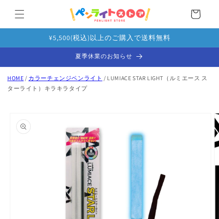
カ
コンテ
ンツに
ー
進む
ト
¥5,500(税込)以上のご購入で送料無料
夏季休業のお知らせ
HOME
/
カラーチェンジペンライト
/ LUMIACE STAR LIGHT（ルミエース ス
ターライト）キラキラタイプ
商品情
報にス
キップ